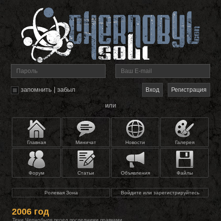
запомнить
|
забыл
Регистрация
или
Главная
Миничат
Новости
Галерея
Форум
Статьи
Объявления
Файлы
Ролевая Зона
Войдите или зарегистрируйтесь
2006 год
Тени Чернобыля перед последними правками