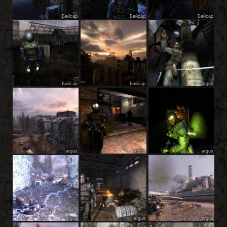
Байсар
Байсар
Байсар
Байсар
Байсар
argus
argus
argus
argus
argus
argus
argus