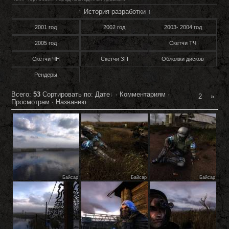
↑ История разработки ↑
2001 год
2002 год
2003- 2004 год
2005 год
2006 год
Скетчи ТЧ
Скетчи ЧН
Скетчи ЗП
Обложки дисков
Рендеры
Всего:
53
Сортировать по:
Дате
·
Комментариям
·
1
2
»
Просмотрам
·
Названию
Байсар
Байсар
Байсар