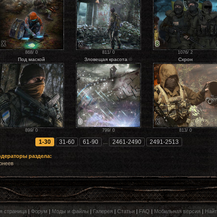
X
X
8
868
/
0
811
/
0
1076
/
2
Под маской
Зловещая красота
Схрон
©
X
0
X
899
/
0
799
/
0
813
/
0
1-30
31-60
61-90
2461-2490
2491-2513
...
рнеев
я страница
|
Форум
|
Моды и файлы
|
Галерея
|
Статьи
|
FAQ
|
Мобильная версия
|
Найт