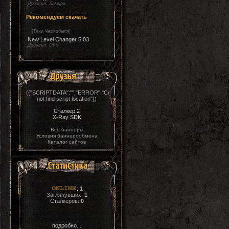
Добавил:
Ламира
Рекомендуем скачать
[
Тени Чернобыля
]
New Level Changer 5.03
Добавил:
Otto
({"SCRIPTDATA":"","ERROR":"Could
not find script location"})
Сталкер 2
X-Ray SDK
Все баннеры
Условия баннерообмена
Каталог сайтов
:
1
Заглянувших:
1
Сталкеров:
0
подробно...