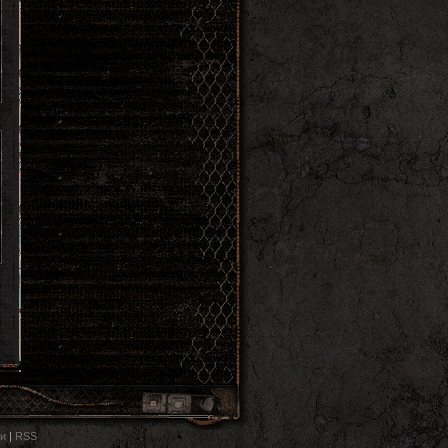
и
|
RSS