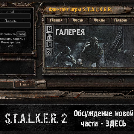
e-mail:
Пароль:
Запомнить
помнить пароль
|
Регистрация
или
олосуйте в новых статистических опросах! Пожалуйста, отвечайте 
честно
.  