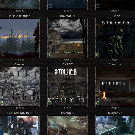
X
X
X
903
/
0
945
/
0
880
/
0
На закате мира.
Привал
Выбор
[s]
X
4
8
839
/
0
709
/
0
780
/
0
Свалка
У ЧАЭС
У костра
6
4
4
720
/
0
842
/
0
734
/
0
Сын Монолита
Выбор
в укрытии
©
©