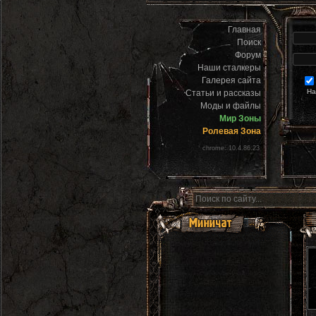
Главная
Поиск
Форум
Наши сталкеры
Галерея сайта
На
Статьи и рассказы
Моды и файлы
Мир Зоны
Ролевая Зона
chrome: 10.4.86.23
Г