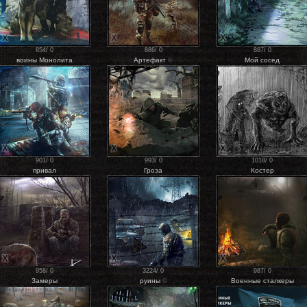
X
X
X
854
/
0
886
/
0
887
/
0
воины Монолита
Артефакт
Мой сосед
©
X
X
X
901
/
0
993
/
0
1018
/
0
привал
Гроза
Костер
X
X
X
958
/
0
3224
/
0
987
/
0
Замеры
руины
Военные сталкеры
©