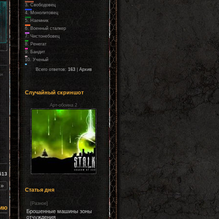
3.
Свободовец
4.
Монолитовец
5.
Наемник
6.
Военный сталкер
7.
Чистонебовец
8.
Ренегат
9.
Бандит
10.
Ученый
Всего ответов:
163
|
Архив
ан
Случайный скриншот
Арт-обоина 2
513
»
Статья дня
[
Разное
]
ию
Брошенные машины зоны
отчуждения