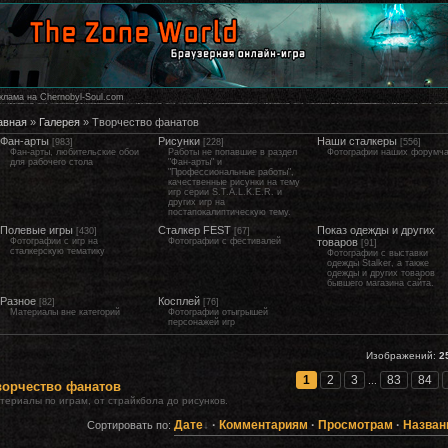
клама на Chernobyl-Soul.com
авная
»
Галерея
» Творчество фанатов
Фан-арты
Рисунки
Наши сталкеры
[983]
[228]
[556]
Фан-арты, любительские обои
Работы не попавшие в раздел
Фотографии наших форумч
для рабочего стола
"Фан-арты" и
"Профессиональные работы",
качественные рисунки на тему
игр серии S.T.A.L.K.E.R. и
других игр на
постапокалиптическую тему.
Полевые игры
Сталкер FEST
Показ одежды и других
[430]
[67]
Фотографии с игр на
Фотографии с фестивалей
товаров
[91]
сталкерскую тематику
Фотографии с выставки
одежды Stalker, а также
одежды и других товаров
бывшего магазина сайта.
Разное
Косплей
[82]
[76]
Материалы вне категорий
Фотографии отыгрышей
персонажей игр
Изображений:
2
1
2
3
83
84
...
ворчество фанатов
териалы по играм, от страйкбола до рисунков.
Дате
·
Комментариям
·
Просмотрам
·
Назван
Сортировать по: