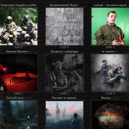
Советуем Хардбол ребят
Безмятежный Янов
LыSый - так меня звали
©
X
2
10
414
/
0
2110
/
0
6069
/
4
Ночная Припять
Кровосос хабарщик
в тумане
©
©
2
X
X
2989
/
1
1349
/
2
1145
/
0
Лесной угол.
Рассвет в тумане.
Выход...
[ w ]
[ w ]