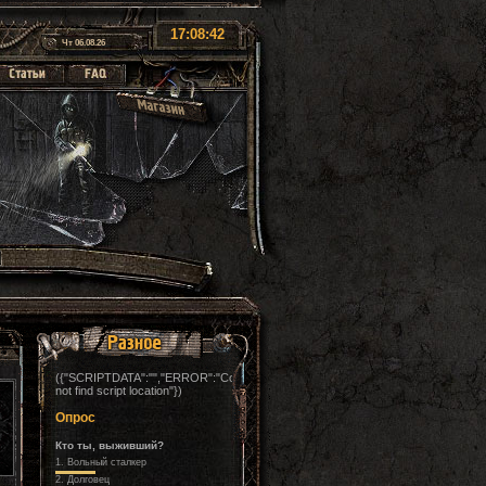
17:08:44
Чт 06.08.26
({"SCRIPTDATA":"","ERROR":"Could
not find script location"})
Опрос
Кто ты, выживший?
1.
Вольный сталкер
2.
Долговец