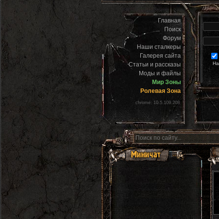
Главная
Поиск
Форум
Наши сталкеры
Галерея сайта
На
Статьи и рассказы
Моды и файлы
Мир Зоны
Ролевая Зона
chrome: 10.5.109.208