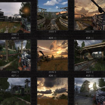
[s]
X
X
X
2355
/
5
2661
/
10
2396
/
1
415
424
418
[s]
[s]
[s]
X
X
X
2591
/
5
2576
/
0
2427
/
2
417
426
413
[s]
[s]
[s]