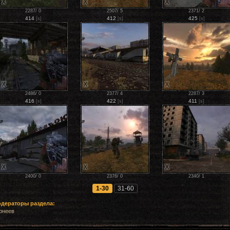
X
X
X
2287
/
0
2507
/
5
2371
/
2
414
412
425
[s]
[s]
[s]
X
X
X
2486
/
0
2377
/
4
2287
/
3
416
422
411
[s]
[s]
[s]
X
X
X
2400
/
0
2376
/
0
2340
/
1
1-30
31-60
рнеев