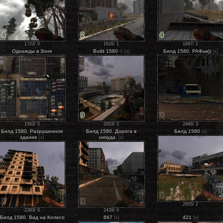
4
2
4
1722
/
0
1626
/
1
1687
/
1
Однажды в Зоне
Build 1580
Билд 1580. РАФык))
©
[s]
[s]
X
9
X
1562
/
5
2033
/
2
2466
/
3
Билд 1580. Разрушенное
Билд 1580. Дорога в
Билд 1580
[s]
здание
никуда.
[s]
[s]
X
X
X
2855
/
2
2383
/
0
2439
/
0
Билд 1580. Вид на Колесо
667
421
[s]
[s]