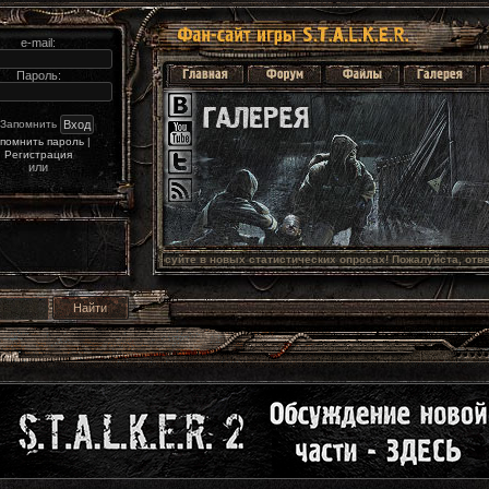
e-mail:
Пароль:
Запомнить
помнить пароль
|
Регистрация
или
Голосуйте в новых статистических опросах! Пожалуйста, отвечайте 
честно
.  