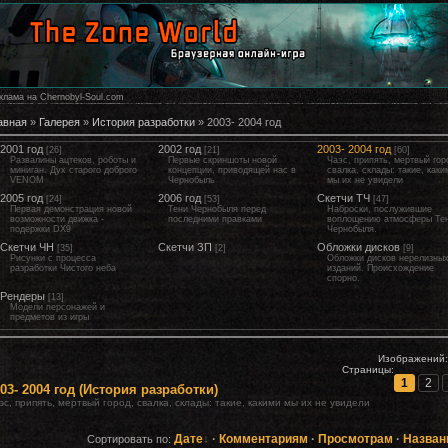
клама на Chernobyl-Soul.com
авная
»
Галерея
»
История разработки
» 2003- 2004 год
2001 год
2002 год
2003- 2004 год
[26]
[21]
[60]
Развалины ацтеков, роботы и
Первые скриншоты новой
Чаэс, припять, мертвый гор
миниган. Дух старого доброго
концепции, приводящей нас в
свалка, склады: такие, каки
VENOM
Чернобыль
мы их не увидели
2005 год
2006 год
Скетчи ТЧ
[24]
[53]
[47]
Первая демонстрация новой
Тени Чернобыля перед
Наброски, послужившие
возможности движка -
последними правками
воплощению атмосферы Те
подержки DX9
Чернобыля.
Скетчи ЧН
Скетчи ЗП
Обложки дисков
[35]
[2]
[9]
Рисунки с процесса
Обложки дисков нерелизны
разработки Чистого неба
изданий. Происхождение
спорно.
Рендеры
[13]
Модели персонажей и
предметов из игры
Изображений
Страницы:
1
2
03- 2004 год (История разработки)
эс, припять, мертвый город, свалка, склады: такие, какими мы их не увидели
Дате
·
Комментариям
·
Просмотрам
·
Назван
Сортировать по: