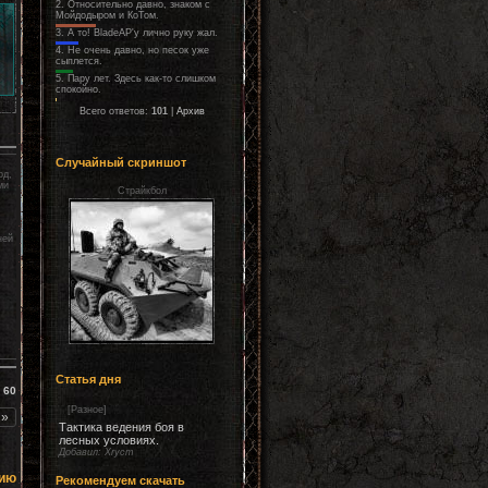
2.
Относительно давно, знаком с
Мойдодыром и КоТом.
3.
А то! BladeAP'у лично руку жал.
4.
Не очень давно, но песок уже
сыплется.
5.
Пару лет. Здесь как-то слишком
спокойно.
Всего ответов:
101
|
Архив
Случайный скриншот
од,
ми
Страйкбол
ней
х
Статья дня
:
60
[
Разное
]
»
Тактика ведения боя в
лесных условиях.
Добавил:
Xryст
ию
Рекомендуем скачать