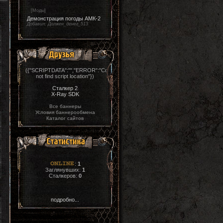
[
Моды
]
Демонстрация погоды АМК-2
Добавил:
Должен_денег_513
({"SCRIPTDATA":"","ERROR":"Could
not find script location"})
Сталкер 2
X-Ray SDK
Все баннеры
Условия баннерообмена
Каталог сайтов
:
1
Заглянувших:
1
Сталкеров:
0
подробно...