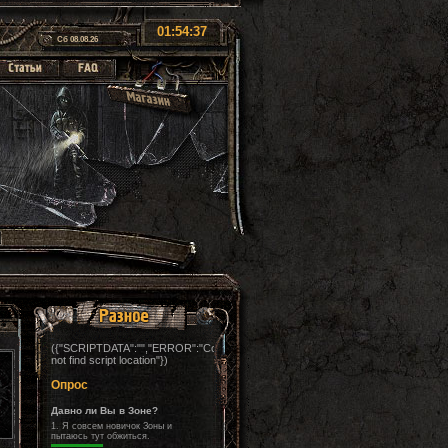
01:54:39
Сб 08.08.26
({"SCRIPTDATA":"","ERROR":"Could
not find script location"})
Опрос
Давно ли Вы в Зоне?
1.
Я совсем новичок Зоны и
пытаюсь тут обжиться.