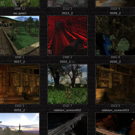
X
X
X
2699
/
12
2211
/
2
2322
/
4
эко диво!
0012_2
0039_2
X
X
X
1808
/
1
2388
/
2
2091
/
6
0017_2
0002_2
0040_2
[s]
X
X
X
2302
/
2
2532
/
7
1913
/
0
0052_2
oblivion_screen002
oblivion_screen003