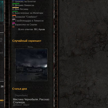
2.
Церковь на Болотах
3.
Дворики Лиманска
4.
Дом Лесника
5.
База военных на Милитари
6.
Аномалия "Симбионт"
7.
Стройплощадка в Лиманске
8.
Барахолка на Свалке
Всего ответов:
93
|
Архив
од,
Случайный скриншот
ми
Ночь...
ней
х
:
26
Статья дня
[
Чернобыль
]
Мистика Чернобыля. Рассказ
ию
Сталкера.
Добавил:
Slаyer