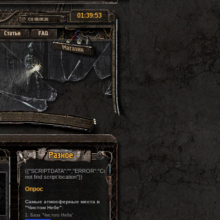
01:39:55
Сб 08.08.26
({"SCRIPTDATA":"","ERROR":"Could
not find script location"})
Опрос
Самые атмосферные места в
"Чистом Небе":
1.
База "Чистого Неба"