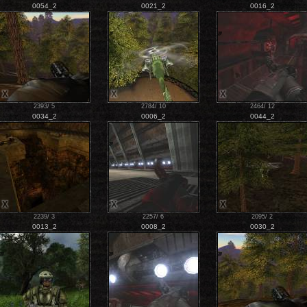
0054_2
0021_2
0016_2
X
X
X
2393
/
5
2784
/
10
2464
/
12
0034_2
0006_2
0044_2
X
X
X
2239
/
3
2257
/
6
2095
/
2
0013_2
0008_2
0030_2