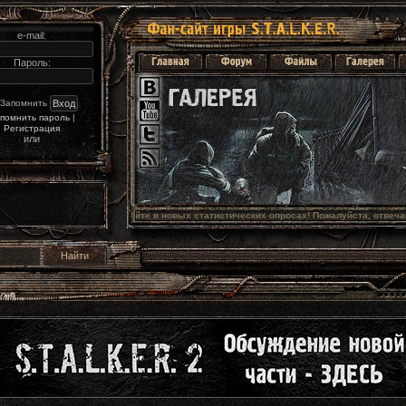
e-mail:
Пароль:
Запомнить
помнить пароль
|
Регистрация
или
Голосуйте в новых статистических опросах! Пожалуйста, отвечайте 
честно
.  