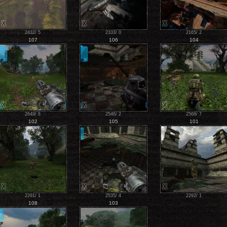
X
X
X
2432
/
5
2333
/
0
2165
/
2
107
106
104
X
X
X
2649
/
8
2546
/
2
2568
/
7
102
105
101
X
X
X
2291
/
1
2535
/
4
2292
/
1
108
103