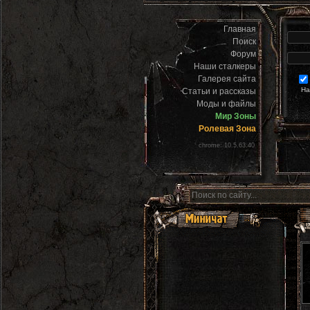
Главная
Поиск
Форум
Наши сталкеры
Галерея сайта
На
Статьи и рассказы
Моды и файлы
Мир Зоны
Ролевая Зона
chrome: 10.5.63.40