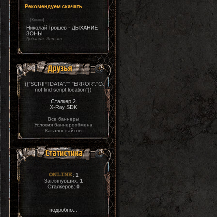
Рекомендуем скачать
[
Книги
]
Николай Грошев - ДЫХАНИЕ
ЗОНЫ
Добавил:
Астат
({"SCRIPTDATA":"","ERROR":"Could
not find script location"})
Сталкер 2
X-Ray SDK
Все баннеры
Условия баннерообмена
Каталог сайтов
:
1
Заглянувших:
1
Сталкеров:
0
подробно...