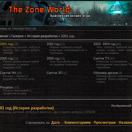
клама на Chernobyl-Soul.com
авная
»
Галерея
»
История разработки
» 2001 год
2001 год
2002 год
2003- 2004 год
[26]
[21]
[60]
Развалины ацтеков, роботы и
Первые скриншоты новой
Чаэс, припять, мертвый гор
миниган. Дух старого доброго
концепции, приводящей нас в
свалка, склады: такие, каки
VENOM
Чернобыль
мы их не увидели
2005 год
2006 год
Скетчи ТЧ
[24]
[53]
[47]
Первая демонстрация новой
Тени Чернобыля перед
Наброски, послужившие
возможности движка -
последними правками
воплощению атмосферы Те
подержки DX9
Чернобыля.
Скетчи ЧН
Скетчи ЗП
Обложки дисков
[35]
[2]
[9]
Рисунки с процесса
Обложки дисков нерелизны
разработки Чистого неба
изданий. Происхождение
спорно.
Рендеры
[13]
Модели персонажей и
предметов из игры
Изображений
01 год (История разработки)
звалины ацтеков, роботы и миниган. Дух старого доброго VENOM
Дате
·
Комментариям
·
Просмотрам
·
Назван
Сортировать по: