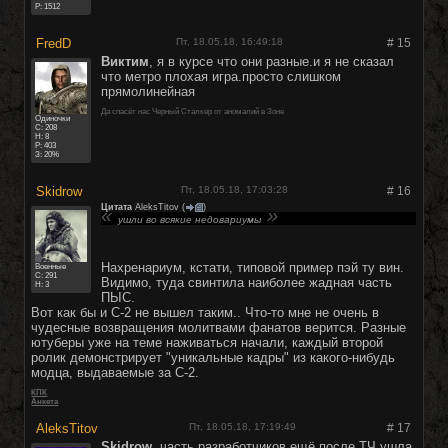
Р: 1512
FredD
Пт, 18.05.18, 16:49:18
#
15
Виктим
, я в курсе что они разные.и я не сказал
что метро плохая игра.просто слишком
прямолинейная
Да спасёт нас Черный Сталкер от аномалий в Зоне
Одиночки
C:
208
Н: 8
Р: 403
З: 20%
Skidrow
Пт, 18.05.18, 17:03:28
#
16
Цитата
AleksTitov
(
)
ушли во всякие недовариумы
Нахренариум, кстати, типовой пример пэй ту вин.
Военные
C:
291
Видимо, туда свинтила наиболее жадная часть
Н: 3
ПЫС.
Вот как бы и С-2 не вышел таким.. Что-то мне не очень в
чудесные возвращения молитвами фанатов верится. Разные
ютуберы уже на теме наживаться начали, каждый второй
ролик демонстрирует "уникальные кадры" из какого-нибудь
модца, выдаваемые за С-2.
КПК
Анкета
AleksTitov
Пт, 18.05.18, 17:19:49
#
17
Skidrow
, часть разработчиков ещё после ТЧ ушла