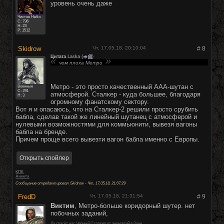
уровень очень даже
Чистое Небо
C:
796
Н: 23
Р: 1512
Skidrow
Чт, 17.05.18, 20:10:04
#
8
Цитата
Lаskа
(
)
чем плоха Метро
Метро - это просто качественный ААА-шутан с
Военные
C:
291
атмосферой. Сталкер - куда большее, благодаря
Н: 3
огромному фанатскому сектору.
Вот я и опасаюсь, что на Сталкер-2 решили просто срубить
бабла, сделав такой же линейный шутанец с атмосферой и
нулевыми возможностями для коммьюнити, вывезя вагоны
бабла на бренде.
Причем проще всего вывезти вагон бабла именно с Европы.
КПК
Анкета
Сообщение отредактировал
Skidrow
-
Чт, 17.05.18, 21:07:29
FredD
Чт, 17.05.18, 21:31:54
#
9
Виктим
, Метро-больше коридорный шутер. нет
побочных заданий,
Да спасёт нас Черный Сталкер от аномалий в Зоне