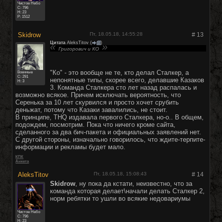
Чистое Небо
C:
796
Н: 23
Р: 1512
Skidrow
Пт, 18.05.18, 14:55:28
#
13
Цитата
AleksTitov
(
)
Григорович и КО
"Ко" - это вообще не те, кто делал Сталкер, а
Военные
C:
291
непонятные типы, скорее всего, делавшие Казаков
Н: 3
3. Команда Сталкера сто лет назад распалась и
возможно всякое. Причем исключать вероятность, что
Серенька за 10 лет скурвился и просто хочет срубить
деньжат, потому что Казаки завалились, не стоит.
В принципе, THQ издавала первого Сталкера, но-о.. В общем,
подождем, посмотрим. Пока что ничего кроме сайта,
сделанного за два бич-пакета и официальных заявлений нет.
С другой стороны, изначально говорилось, что ждите-терпите-
информации и рекламы будет мало.
КПК
Анкета
AleksTitov
Пт, 18.05.18, 15:08:43
#
14
Skidrow
, ну пока да кстати, неизвестно, что за
команда которая делает\начали делать Сталкер 2,
норм ребятки то ушли во всякие недовариумы
Чистое Небо
C:
796
Н: 23