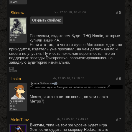
З: 20%
Skidrow
Чт, 17.05.18, 18:44:06
#
5
Военные
По слухам, издателем будет THQ-Nordic, которые
C:
291
купили акции 4А.
Н: 3
Если это так, то чего-то лучше Метрошек ждать не
приходится, издатель уже прохавал, на чем делать бабло и
своего не упустит. Ну и есть некислая вероятность, что он
поддержит взгляды Григоровича, заориентировавшись на
западную аудиторию изначально.
КПК
Анкета
Lаskа
Чт, 17.05.18, 19:18:53
#
6
Цитата
Skidrow
(
)
чего-то лучше Метрошек ждать не приходится
Может, я что-то не так понял, но чем плоха
Метро?)
О-Сознание
C:
216
Н: 6
Р: 721
AleksTitov
Чт, 17.05.18, 19:49:24
#
7
Виктим
, типа на том же уровне будет игра
Хотя если судить по скорому Redux, то этот