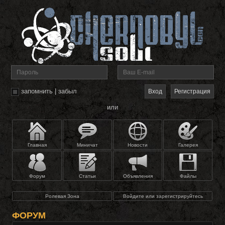
запомнить
|
забыл
Регистрация
или
Главная
Миничат
Новости
Галерея
Форум
Статьи
Объявления
Файлы
Ролевая Зона
Войдите или зарегистрируйтесь
ФОРУМ