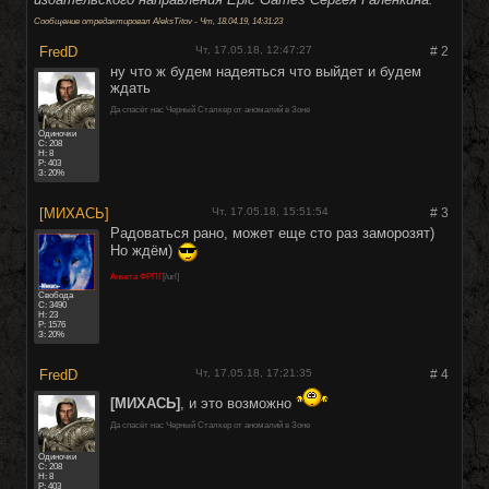
Сообщение отредактировал
AleksTitov
-
Чт, 18.04.19, 14:31:23
FredD
Чт, 17.05.18, 12:47:27
#
2
ну что ж будем надеяться что выйдет и будем
ждать
Да спасёт нас Черный Сталкер от аномалий в Зоне
Одиночки
C:
208
Н: 8
Р: 403
З: 20%
[МИХАСЬ]
Чт, 17.05.18, 15:51:54
#
3
Радоваться рано, может еще сто раз заморозят)
Но ждём)
Анкета ФРПГ
[/url]
Свобода
C:
3490
Н: 23
Р: 1576
З: 20%
FredD
Чт, 17.05.18, 17:21:35
#
4
[МИХАСЬ]
, и это возможно
Да спасёт нас Черный Сталкер от аномалий в Зоне
Одиночки
C:
208
Н: 8
Р: 403