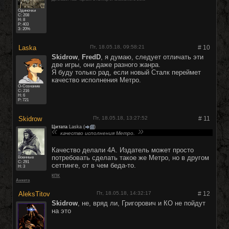
Одиночки
C:
208
Н: 8
Р: 403
З: 20%
Lаskа
Пт, 18.05.18, 09:58:21
#
10
Skidrow
,
FredD
, я думаю, следует отличать эти
две игры, они даже разного жанра.
Я буду только рад, если новый Сталк переймет
качество исполнения Метро.
О-Сознание
C:
216
Н: 6
Р: 721
Skidrow
Пт, 18.05.18, 13:27:52
#
11
Цитата
Lаskа
(
)
качество исполнения Метро.
Качество делали 4А. Издатель может просто
потребовать сделать такое же Метро, но в другом
Военные
C:
291
сеттинге, от в чем беда-то.
Н: 3
КПК
Анкета
AleksTitov
Пт, 18.05.18, 14:32:17
#
12
Skidrow
, не, вряд ли, Григорович и КО не пойдут
на это