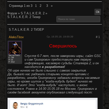
Страница
1
из
3
1
2
3
»
Форум
»
S.T.A.L.K.E.R. 2
»
S.T.A.L.K.E.R. 2 Тизер
S.T.A.L.K.E.R. 2 ТИЗЕР
AleksTitov
Ср, 16.05.18, 19:00:39
#
1
Свершилось
Спустя 6-7 лет, после заморозки игры, сайт GSC
Чистое Небо
C:
796
и сам Григорович предоставили нам первую
Н: 23
Р: 1512
информацию, касаемую судьбы Сталкера 2, и он
находится
в разработке!
Об игре ничего не было слышно с самого закрытия.
Да, бывало нас радовали старыми концепт-артами с
разработки, иногда Григоровичу задавали вопросы касаемые
игры, но кроме шуток и "когда-нибудь будет" ничего не
было. И вот! Это "когда-нибудь" наступило, и анонс
состоялся. Ровно в 14.00 15.05.18 по Москве, Григорович в
своём facebook аккаунте опубликовал следующий пост: