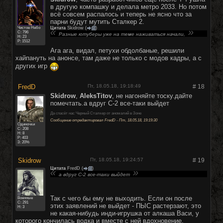
в другую компашку и делала метро 2033. Но потом
всё совсем распалось и теперь не ясно что за
парни будут мутить Сталкер 2.
Чистое Небо
Цитата
Skidrow
(
)
C:
796
Разные ютуберы уже на теме наживаться начали,
Н: 23
Р: 1512
Ага ага, видал, петухи обдолбаные, решили
хайпануть на анонсе, там даже не только с модов кадры, а с
других игр
FredD
Пт, 18.05.18, 19:18:49
#
18
Skidrow
,
AleksTitov
, не нагоняйте тоску.дайте
помечтать.а вдруг С-2 все-таки выйдет
Да спасёт нас Черный Сталкер от аномалий в Зоне
Сообщение отредактировал
FredD
-
Пт, 18.05.18, 19:19:30
Одиночки
C:
208
Н: 8
Р: 403
З: 20%
Skidrow
Пт, 18.05.18, 19:24:57
#
19
Цитата
FredD
(
)
а вдруг С-2 все-таки выйдет
Так с чего бы ему не выходить. Если он после
Военные
C:
291
этих заявлений не выйдет - ПЫС растерзают, это
Н: 3
не какая-нибудь инди-игрушка от алкаша Васи, у
которого кончилась водка и вместе с ней вдохновение.