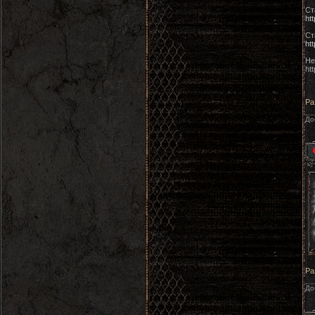
Ст
ht
Ст
ht
Не
htt
Ра
До
Ра
До