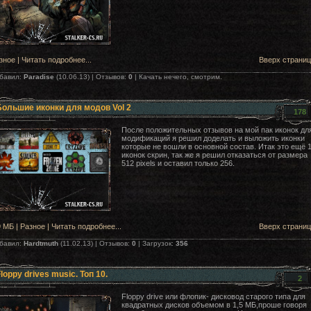
зное
|
Читать подробнее...
Вверх страни
бавил:
Paradise
(10.06.13) | Отзывов:
0
| Качать нечего, смотрим.
ольшие иконки для модов Vol 2
178
После положительных отзывов на мой пак иконок дл
модификаций я решил доделать и выложить иконки
которые не вошли в основной состав. Итак это ещё 
иконок скрин, так же я решил отказаться от размера
512 pixels и оставил только 256.
9 МБ |
Разное
|
Читать подробнее...
Вверх страни
бавил:
Hardtmuth
(11.02.13) | Отзывов:
0
| Загрузок:
356
loppy drives music. Топ 10.
2
Floppy drive или флопик- дисковод старого типа для
квадратных дисков объемом в 1,5 МБ,проше говоря