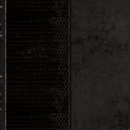
цы
ЕН
цы
ы