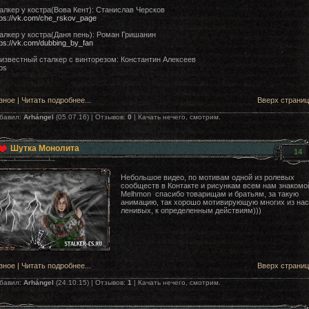
алкер у костра(Вова Кент): Станислав Черсков
tps://vk.com/che_rskov_page
алкер у костра(Даня пень): Роман Гришанин
tps://vk.com/dubbing_by_fan
известный сталкер с винторезом: Константин Алексеев
ps
зное
|
Читать подробнее...
Вверх страни
бавил:
Arhángеl
(05.07.16) | Отзывов:
0
| Качать нечего, смотрим.
Шутка Монолита
14
Небольшое видео, по мотивам одной из ролевых
сообществ в Контакте и рисункам всем нам знакомо
Melhmon спасибо товарищам и братьям, за такую
анимацию, так хорошо мотивирующую многих из нас
ленивых, к определенным действиям)))
зное
|
Читать подробнее...
Вверх страни
бавил:
Arhángеl
(24.10.15) | Отзывов:
1
| Качать нечего, смотрим.