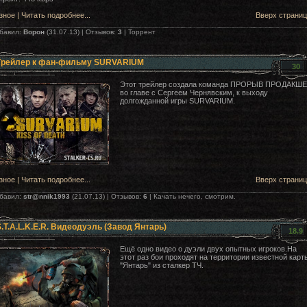
зное
|
Читать подробнее...
Вверх страни
бавил:
Вoрон
(31.07.13) | Отзывов:
3
| Торрент
Трейлер к фан-фильму SURVARIUM
30
Этот трейлер создала команда ПРОРЫВ ПРОДАКШ
во главе с Сергеем Чернявским, к выходу
долгожданной игры SURVARIUM.
зное
|
Читать подробнее...
Вверх страни
бавил:
str@nnik1993
(21.07.13) | Отзывов:
6
| Качать нечего, смотрим.
.T.A.L.K.E.R. Видеодуэль (Завод Янтарь)
18.9
Ещё одно видео о дуэли двух опытных игроков.На
этот раз бои проходят на территории известной карт
"Янтарь" из сталкер ТЧ.