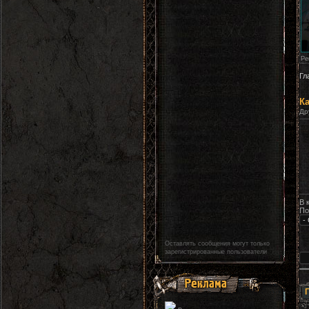
Ре
Гл
Ка
Др
В 
По
Оставлять сообщения могут только
зарегистрированные пользователи
Г