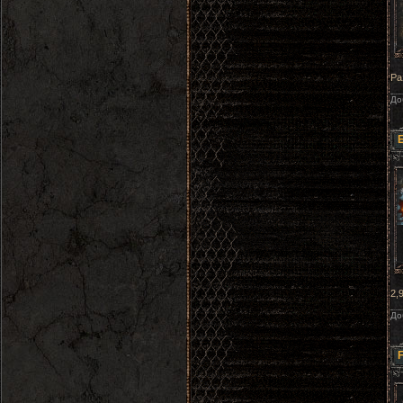
Ра
До
Б
2,
До
F