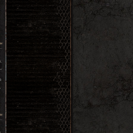
цы
й
,
цы