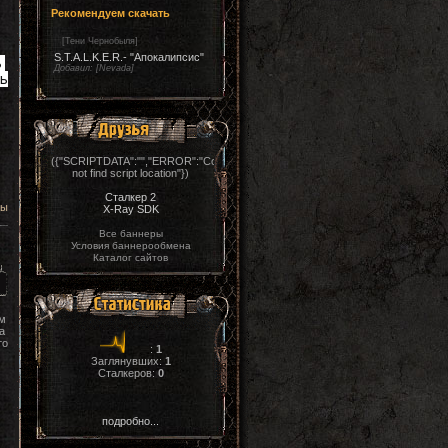
Рекомендуем скачать
[
Тени Чернобыля
]
S.T.A.L.K.E.R.- "Апокалипсис"
 
Добавил:
[Nevada]
ь 
({"SCRIPTDATA":"","ERROR":"Could
not find script location"})
Сталкер 2
цы
X-Ray SDK
Все баннеры
Условия баннерообмена
Каталог сайтов
м
а
то
:
1
Заглянувших:
1
Сталкеров:
0
подробно...