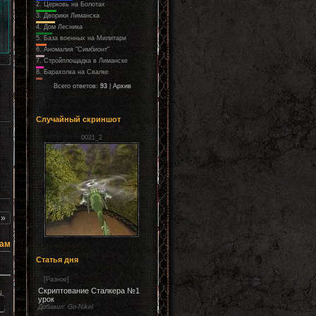
2.
Церковь на Болотах
3.
Дворики Лиманска
4.
Дом Лесника
5.
База военных на Милитари
6.
Аномалия "Симбионт"
7.
Стройплощадка в Лиманске
8.
Барахолка на Свалке
Всего ответов:
93
|
Архив
Случайный скриншот
0021_2
»
кам
Статья дня
[
Разное
]
Скриптование Сталкера №1
урок
Добавил:
Go-Nikel