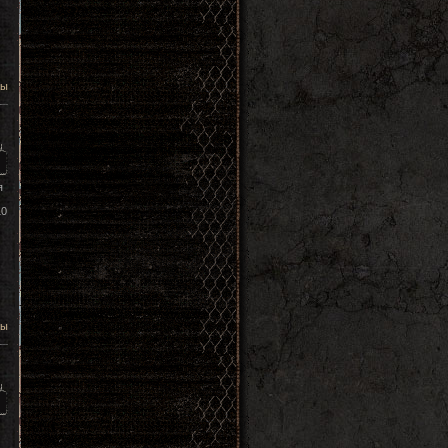
цы
я
10
цы