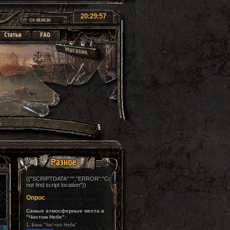
20:30:00
Сб 08.08.26
({"SCRIPTDATA":"","ERROR":"Could
not find script location"})
Опрос
Самые атмосферные места в
"Чистом Небе":
1.
База "Чистого Неба"