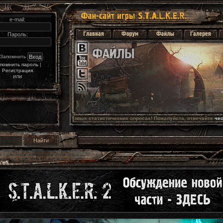
e-mail:
Пароль:
Запомнить
помнить пароль
|
Регистрация
или
ых статистических опросах! Пожалуйста, отвечайте 
честно
.  