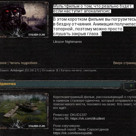
Мультфильм о том, что реально будет, 
если наступит апокалипсис.
В этом коротком фильме вы погрузитесь
в бездну отчаяния. Анимация получилас
топорной , поэтому можно просто 
слушать закрыв глаза :)
Likozor Nightmares
зное
|
Читать подробнее...
Вверх страни
бавил:
Arhángеl
(02.09.17) | Отзывов:
3
| Качать нечего, смотрим.
Одиночка
9
Короткометражный фильм, рассказывающий о глупо
и наивном сталкере-одиночке, который отправился н
поиски некого места, похожего на оазис. Кто знает, ч
его ждёт...
Режиссер: DKUD1337
Группа ВК:
https://vk.com/dkudleet
Роли озвучивали:
Главный герой: Эмир Сиразетдинов
https://vk.com/boxespublic