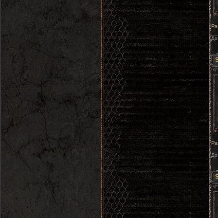
Ра
До
S
Ра
До
S