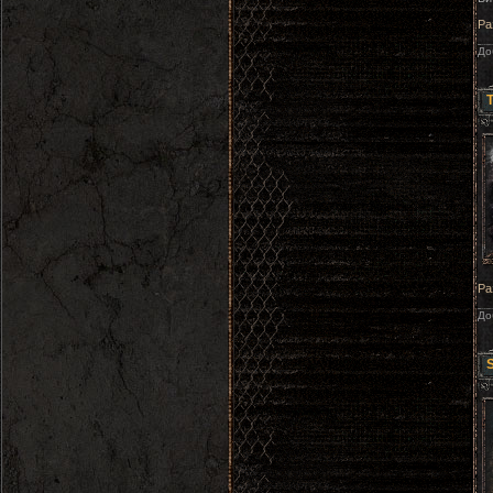
Ра
До
Ра
До
S