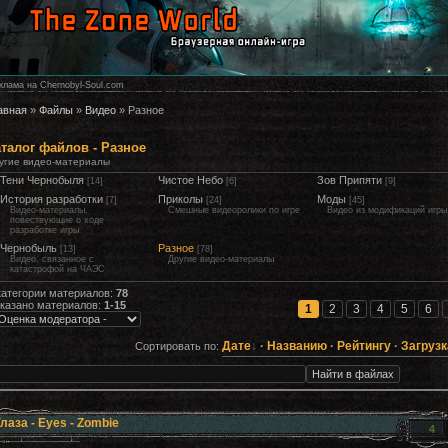
клама на Chernobyl-Soul.com
авная
»
Файлы
»
Видео
» Разное
талог файлов - Разное
угие видео-материалы
Тени Чернобыля
Чистое Небо
Зов Припяти
[14]
[6]
[9]
История разработки
Приколы
Моды
[7]
[24]
[45]
Видео-материалы,
Смешные видеоролики по игре
Видео из модификаций игры
повествующие о ходе
разработке игры
Чернобыль
Разное
[13]
[78]
Видео, связанное с
Другие видео-материалы
катастрофой на ЧАЭС
категории материалов:
78
казано материалов:
1-15
1
2
3
4
5
6
Дате
·
Названию
·
Рейтингу
·
Загруз
Сортировать по:
лаза - Eyes - Zombie
4