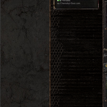
Реклама
на Chernobyl-Soul.com
Ра
До