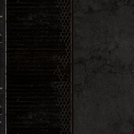
цы
цы
ы