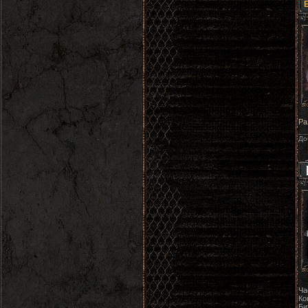
Ра
До
Ча
Ко
Би