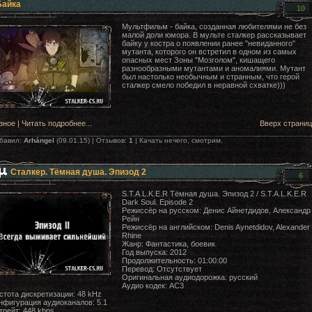
Байка
10
Мультфильм - байка, созданная любителями не без
малой доли юмора. В мульте сталкер рассказывает
байку у костра о появлении ранее "невиданного"
мутанта, которого он встретил в одном из самых
опасных мест Зоны "Мозголом", кишащего
разнообразными мутантами и аномалиями. Мутант
был настолько необычным и странным, что герой
сталкер смело победил в неравной схватке)))
зное
|
Читать подробнее...
Вверх страни
бавил:
Arhángеl
(09.01.15) | Отзывов:
1
| Качать нечего, смотрим.
Сталкер. Тёмная душа. Эпизод 2
6
S.T.A.L.K.E.R Тёмная душа. Эпизод 2 / S.T.A.L.K.E.R
Dark Soul. Episode 2
Режиссёр на русском: Денис Айнетдидов, Александр
Рейн
Режиссёр на английском: Denis Aynetdidov, Alexander
Rhine
Жанр: Фантастика, боевик
Год выпуска: 2012
Продолжительность: 01:00:00
Перевод: Отсутствует
Оригинальная аудиодорожка: русский
Аудио кодек: AC3
стота дискретизации: 48 kHz
нфигурация аудиоканалов: 5.1
трейт: 448 kbps